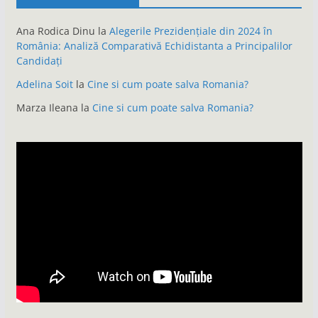
Ana Rodica Dinu
la
Alegerile Prezidențiale din 2024 în
România: Analiză Comparativă Echidistanta a Principalilor
Candidați
Adelina Soit
la
Cine si cum poate salva Romania?
Marza Ileana
la
Cine si cum poate salva Romania?