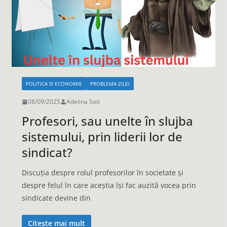
POLITICA SI ECONOMIE
PROBLEMA ZILEI
08/09/2025
Adelina Soit
Profesori, sau unelte în slujba
sistemului, prin liderii lor de
sindicat?
Discuția despre rolul profesorilor în societate și
despre felul în care aceștia își fac auzită vocea prin
sindicate devine din
Citește mai mult