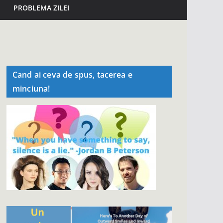
PROBLEMA ZILEI
Cand ai ceva de spus, tacerea e
minciuna!