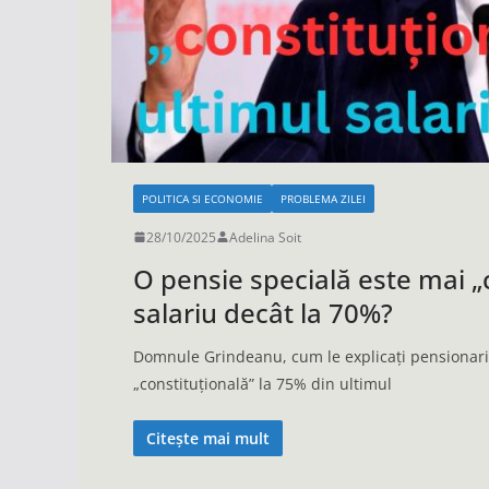
POLITICA SI ECONOMIE
PROBLEMA ZILEI
28/10/2025
Adelina Soit
O pensie specială este mai „
salariu decât la 70%?
Domnule Grindeanu, cum le explicați pensionari
„constituțională” la 75% din ultimul
Citește mai mult