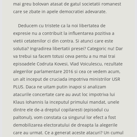
mai greu bolovan atasat de gatul societatii romanest
care se zbate in apele democratiei adevarate.
Deducem cu tristete ca la noi libertatea de
expresie nu a contribuit la influentarea pozitiva a
vietii cetatenilor ci din contra. Si atunci care este
solutia? Ingradirea libertatii presei? Categoric nu! Dar
va trebui sa facem totusi ceva pentu a nu mai trai
episoadele Codruta Kovesi, Vlad Voiculescu, rezultate
alegerilor parlamentare 2016 si cea ce vedem acum,
un alt inceput de cruciada impotriva ministrilor USR
PLUS. Daca ne uitam putin inapoi si analizam
atacurile concertate care au avut loc impotriva lui
Klaus Iohannis la inceputul primului mandat, unele
dintre ele de-a dreptul copilaresti (episodul cu
paltonul), vom constata ca singurul lor efect a fost
demobilizarea electoratului de dreapta la alegerile
care au urmat. Ce a generat aceste atacuri? Un cumul