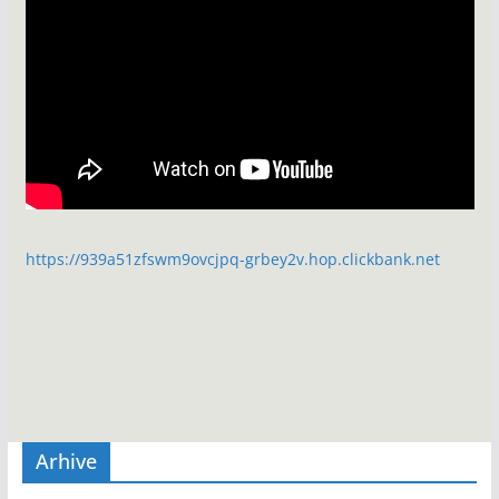
https://939a51zfswm9ovcjpq-grbey2v.hop.clickbank.net
Arhive