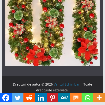
Drepturi de autor © 2026
Vantul Schimbarii
. Toate
drepturile rezervate.
Temă:
ColorMag
de ThemeGrill. Propulsat de
WordPress
.