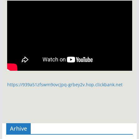
https://939a51zfswm9ovcjpq-grbey2v.hop.clickbank.net
Arhive