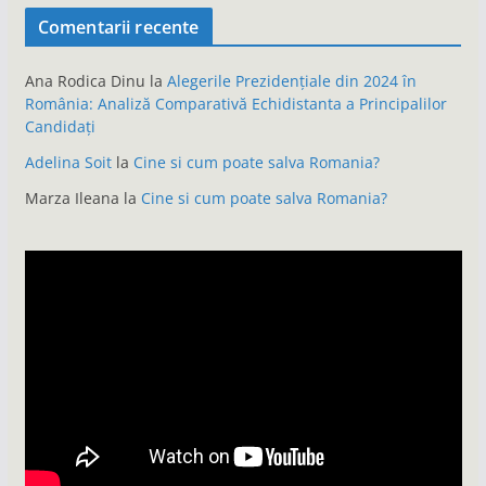
Comentarii recente
Ana Rodica Dinu
la
Alegerile Prezidențiale din 2024 în
România: Analiză Comparativă Echidistanta a Principalilor
Candidați
Adelina Soit
la
Cine si cum poate salva Romania?
Marza Ileana
la
Cine si cum poate salva Romania?