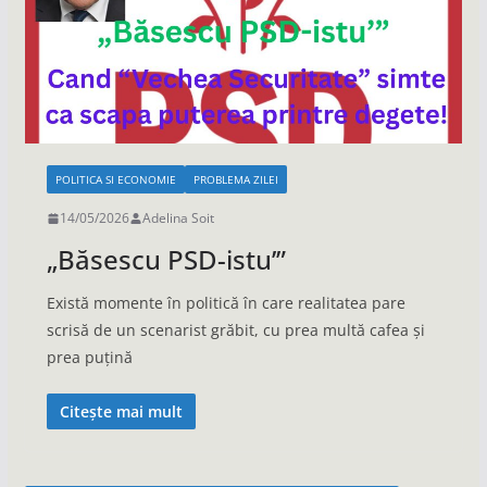
POLITICA SI ECONOMIE
PROBLEMA ZILEI
14/05/2026
Adelina Soit
„Băsescu PSD-istu’”
Există momente în politică în care realitatea pare
scrisă de un scenarist grăbit, cu prea multă cafea și
prea puțină
Citește mai mult