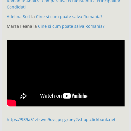
România: Analiză Comparativă Echidistanta a Principalilor
Candidați
Adelina Soit
la
Cine si cum poate salva Romania?
Marza Ileana
la
Cine si cum poate salva Romania?
https://939a51zfswm9ovcjpq-grbey2v.hop.clickbank.net