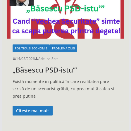
POLITICA SI ECONOMIE
PROBLEMA ZILEI
14/05/2026
Adelina Soit
„Băsescu PSD-istu’”
Există momente în politică în care realitatea pare
scrisă de un scenarist grăbit, cu prea multă cafea și
prea puțină
Citește mai mult