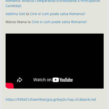
România: Analiză Comparativă Echidistanta a Principalilor
Candidați
Adelina Soit
la
Cine si cum poate salva Romania?
Marza Ileana
la
Cine si cum poate salva Romania?
https://939a51zfswm9ovcjpq-grbey2v.hop.clickbank.net