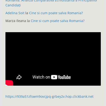
România: Analiză Comparativă Echidistanta a Principalilor
Candidați
Adelina Soit
la
Cine si cum poate salva Romania?
Marza Ileana
la
Cine si cum poate salva Romania?
https://939a51zfswm9ovcjpq-grbey2v.hop.clickbank.net