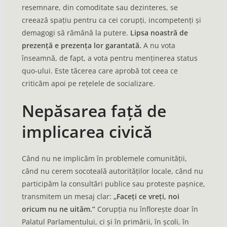
resemnare, din comoditate sau dezinteres, se
creează spațiu pentru ca cei corupți, incompetenți și
demagogi să rămână la putere.
Lipsa noastră de
prezență e prezența lor garantată.
A nu vota
înseamnă, de fapt, a vota pentru menținerea status
quo-ului. Este tăcerea care aprobă tot ceea ce
criticăm apoi pe rețelele de socializare.
Nepăsarea față de
implicarea civică
Când nu ne implicăm în problemele comunității,
când nu cerem socoteală autorităților locale, când nu
participăm la consultări publice sau proteste pașnice,
transmitem un mesaj clar:
„Faceți ce vreți, noi
oricum nu ne uităm.”
Corupția nu înflorește doar în
Palatul Parlamentului, ci și în primării, în școli, în