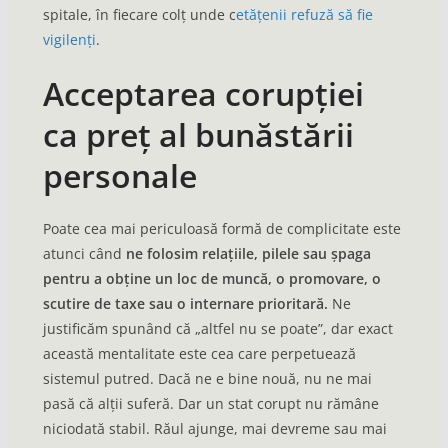
spitale, în fiecare colț unde c
etățenii refuză să fie
vigilenți
.
Acceptarea corupției
ca preț al bunăstării
personale
Poate cea mai periculoasă formă de complicitate este
atunci când
ne folosim relațiile, pilele sau șpaga
pentru a obține un loc de muncă, o promovare, o
scutire de taxe sau o internare prioritară.
Ne
justificăm spunând că „altfel nu se poate”, dar exact
această mentalitate este cea care perpetuează
sistemul putred. Dacă ne e bine nouă, nu ne mai
pasă că alții suferă. Dar un stat corupt nu rămâne
niciodată stabil. Răul ajunge, mai devreme sau mai