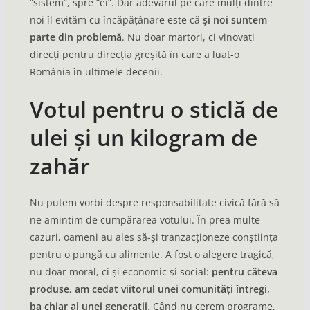
“sistem”, spre “ei”. Dar adevărul pe care mulți dintre
noi îl evităm cu încăpățânare este că
și noi suntem
parte din problemă
. Nu doar martori, ci vinovați
direcți pentru direcția greșită în care a luat-o
România în ultimele decenii.
Votul pentru o sticlă de
ulei și un kilogram de
zahăr
Nu putem vorbi despre responsabilitate civică fără să
ne amintim de cumpărarea votului. În prea multe
cazuri, oameni au ales să-și tranzacționeze conștiința
pentru o pungă cu alimente. A fost o alegere tragică,
nu doar moral, ci și economic și social:
pentru câteva
produse, am cedat viitorul unei comunități întregi,
ba chiar al unei generații
. Când nu cerem programe,