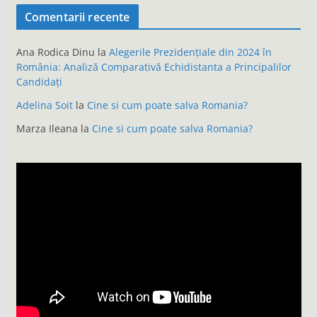
Comentarii recente
Ana Rodica Dinu
la
Alegerile Prezidențiale din 2024 în
România: Analiză Comparativă Echidistanta a Principalilor
Candidați
Adelina Soit
la
Cine si cum poate salva Romania?
Marza Ileana
la
Cine si cum poate salva Romania?